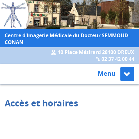
Centre d'Imagerie Médicale du Docteur SEMMOUD-
CONAN
10 Place Mésirard 28100 DREUX
02 37 42 00 44
Menu
Accès et horaires