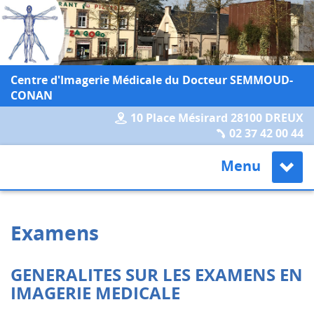
Centre d'Imagerie Médicale du Docteur SEMMOUD-
CONAN
10 Place Mésirard 28100 DREUX
02 37 42 00 44
Menu
Examens
GENERALITES SUR LES EXAMENS EN
IMAGERIE MEDICALE