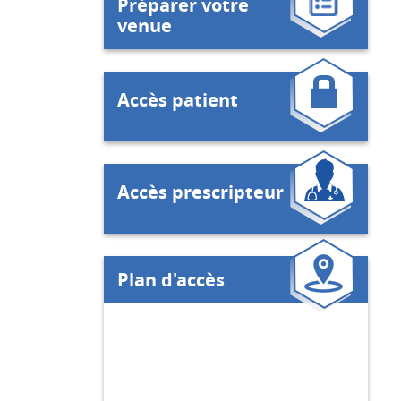
Préparer votre
venue
Accès patient
Accès prescripteur
Plan d'accès