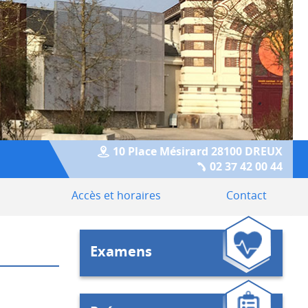
10 Place Mésirard 28100 DREUX
02 37 42 00 44
Accès et horaires
Contact
Examens