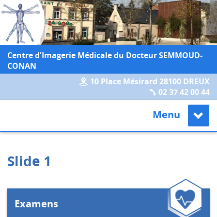
Centre d'Imagerie Médicale du Docteur SEMMOUD-
CONAN
10 Place Mésirard 28100 DREUX
02 37 42 00 44
Menu
Slide 1
Examens